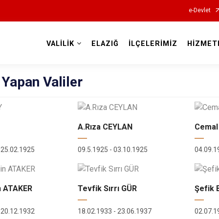
e-Devlet
VALİLİK
ELAZIĞ
İLÇELERİMİZ
HİZMET
Valilikler
Yapan Valiler
A.Rıza CEYLAN
Cemal
 25.02.1925
09.5.1925 - 03.10.1925
04.09.1
n ATAKER
Tevfik Sırrı GÜR
Şefik
 20.12.1932
18.02.1933 - 23.06.1937
02.07.1